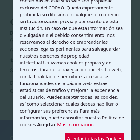
contenidas en este sitio web son propiedad
post-traumático
exclusiva del COPAO. Queda expresamente
prohibida su difusión en cualquier otro medio
Contacto
sin la autorización previa y por escrito de esta
institución. En caso de que esta información sea
Dirección:
divulgada sin el debido consentimiento, nos
Granada
reservamos el derecho de emprender las
acciones legales pertinentes para salvaguardar
Granada
nuestros derechos de propiedad
18009
intelectual.Utilizamos cookies propias y de
terceros durante la navegación por el sitio web,
Spain
con la finalidad de permitir el acceso a las
Descargar la información como:
vCard
funcionalidades de la página web, extraer
estadísticas de tráfico y mejorar la experiencia
Orientación:
del usuario. Puedes aceptar todas las cookies,
Contextual
así como seleccionar cuáles deseas habilitar o
configurar sus preferencias.Para más
información, puede consultar nuestra Política de
cookies
Aceptar
Más información
Copyright © 2026 Ilustre Colegio Oficial de
Aceptar todas las Cookies