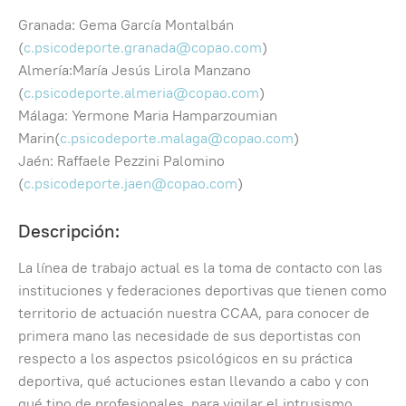
Granada: Gema García Montalbán
(
c.psicodeporte.granada@copao.com
)
Almería:María Jesús Lirola Manzano
(
c.psicodeporte.almeria@copao.com
)
Málaga: Yermone Maria Hamparzoumian
Marin(
c.psicodeporte.malaga@copao.com
)
Jaén: Raffaele Pezzini Palomino
(
c.psicodeporte.jaen@copao.com
)
Descripción:
La línea de trabajo actual es la toma de contacto con las
instituciones y federaciones deportivas que tienen como
territorio de actuación nuestra CCAA, para conocer de
primera mano las necesidade de sus deportistas con
respecto a los aspectos psicológicos en su práctica
deportiva, qué actuciones estan llevando a cabo y con
qué tipo de profesionales, para vigilar el intrusismo