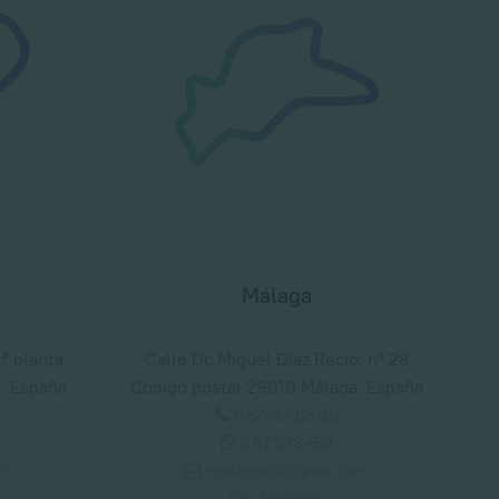
Málaga
1ª planta
Calle Dr. Miguel Díaz Recio, nº 28
, España
Código postal 29010 Málaga, España
952 33 83 28
667598458
m
malaga@copao.com
Ver horarios