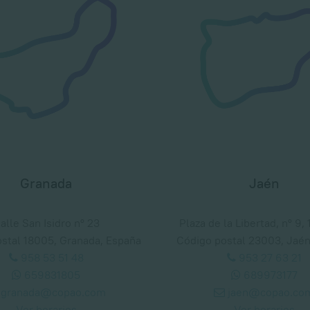
Granada
Jaén
alle San Isidro nº 23
Plaza de la Libertad, nº 9, 
stal 18005, Granada, España
Código postal 23003, Jaén
958 53 51 48
953 27 63 21
659831805
689973177
granada@copao.com
jaen@copao.co
Ver horarios
Ver horarios