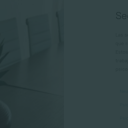
Se
Las s
que r
Estos
traba
psico
Neu
Psic
Psi