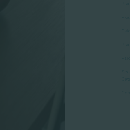
Psic
Psic
Psic
Psi
Psic
Secc
Cat
Com