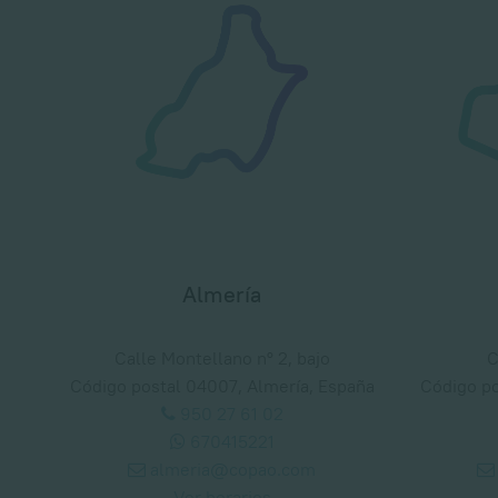
Almería
Calle Montellano nº 2, bajo
C
Código postal 04007, Almería, España
Código po
950 27 61 02
670415221
almeria@copao.com
Ver horarios