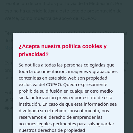
resolución de conflictos por la vía de la Mediación”. Por
eso no ha querido faltar a este acto de presentación de
WeMe, como muestra de apoyo del COPAO.
Fernández Medina ha destacado la labor de la Vicedecana
de Málaga, Eva Cabra Vázquez, al frente de la
Vocalía de
¿Acepta nuestra política cookies y
Mediación
.
privacidad?
Eva Cabra, en este sentido, ha redactado un manifiesto en
Se notifica a todas las personas colegiadas que
pro de la Mediación para la resolución de conflictos. Éste
toda la documentación, imágenes y grabaciones
se puede leer de manera íntegra
en el siguiente enlace
.
contenidas en este sitio web son propiedad
exclusiva del COPAO. Queda expresamente
prohibida su difusión en cualquier otro medio
Entre otras cuestiones, Cabra destaca la “
versatilidad de
sin la autorización previa y por escrito de esta
la Mediación al poder ser llevada a otros ámbitos de
institución. En caso de que esta información sea
aplicación como herramienta de gestión de conflictos
“.
divulgada sin el debido consentimiento, nos
reservamos el derecho de emprender las
acciones legales pertinentes para salvaguardar
nuestros derechos de propiedad