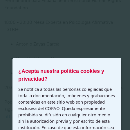
Permanente para España de International Human Rights
Foundation.
18:00 - 20:00 Mesa Experta en Psicología Afirmativa
LGTBI+
Antonio Zayas García
Cristóbal Rivera Mera
¿Acepta nuestra política cookies y
Alba García Ramos
privacidad?
20:00 Cierre del
acto
y espacio para establecer sinergias.
Se notifica a todas las personas colegiadas que
toda la documentación, imágenes y grabaciones
Podréis seguir el streming en directo a través de la
contenidas en este sitio web son propiedad
exclusiva del COPAO. Queda expresamente
siguiente url
prohibida su difusión en cualquier otro medio
https://www.youtube.com/live/rc6QmVhZclo
sin la autorización previa y por escrito de esta
institución. En caso de que esta información sea