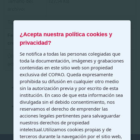
Tamaño del
127.14 KB
archivo:
Tipo de archivo:
application/pdf
¿Acepta nuestra política cookies y
Fecha de
02-07-2023
privacidad?
creación:
Se notifica a todas las personas colegiadas que
Última fecha de
02-07-2023
toda la documentación, imágenes y grabaciones
actualización:
contenidas en este sitio web son propiedad
exclusiva del COPAO. Queda expresamente
prohibida su difusión en cualquier otro medio
Descargar
sin la autorización previa y por escrito de esta
institución. En caso de que esta información sea
divulgada sin el debido consentimiento, nos
Ver
reservamos el derecho de emprender las
acciones legales pertinentes para salvaguardar
nuestros derechos de propiedad
intelectual.Utilizamos cookies propias y de
terceros durante la navegación por el sitio web,