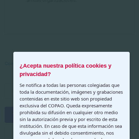
ambas organizaciones.
Convenios privados
Cantidad de artículos: 7
¿Acepta nuestra política cookies y
privacidad?
Se notifica a todas las personas colegiadas que
Página 1 de 6
toda la documentación, imágenes y grabaciones
contenidas en este sitio web son propiedad
exclusiva del COPAO. Queda expresamente
prohibida su difusión en cualquier otro medio
1
2
3
4
5
6
sin la autorización previa y por escrito de esta
institución. En caso de que esta información sea
Siguiente
Final
divulgada sin el debido consentimiento, nos