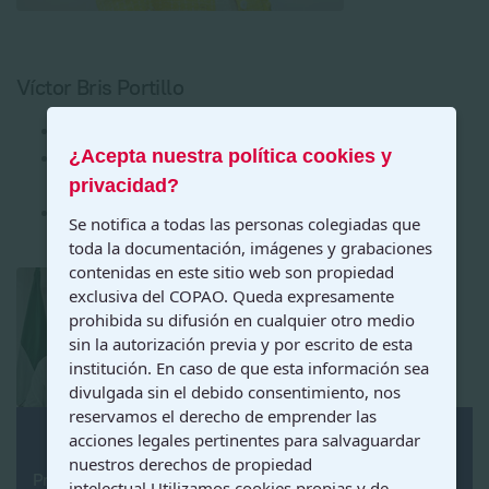
Víctor Bris Portillo
Vocal:
Psicología Jurídica y forense
¿Acepta nuestra política cookies y
Correo Electrónico:
tesorero@copao.com ;
vocal.juridicaforense@copao.com
privacidad?
Cargo:
Vocal de la Sección Psicología Jurídica y
Se notifica a todas las personas colegiadas que
Forense y tesorero.
toda la documentación, imágenes y grabaciones
contenidas en este sitio web son propiedad
exclusiva del COPAO. Queda expresamente
prohibida su difusión en cualquier otro medio
sin la autorización previa y por escrito de esta
institución. En caso de que esta información sea
divulgada sin el debido consentimiento, nos
reservamos el derecho de emprender las
acciones legales pertinentes para salvaguardar
nuestros derechos de propiedad
Privacidad
intelectual.Utilizamos cookies propias y de