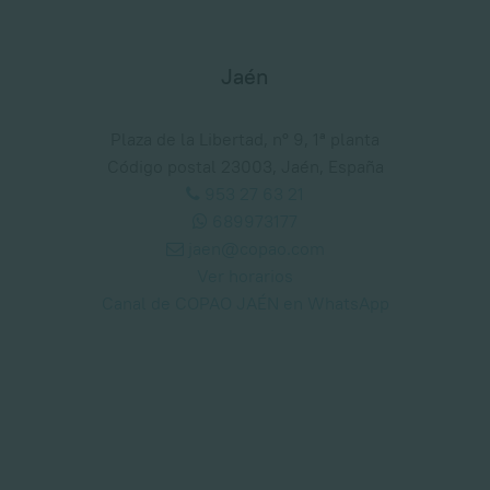
Jaén
Plaza de la Libertad, nº 9, 1ª planta
Código postal 23003, Jaén, España
953 27 63 21
689973177
jaen@copao.com
Ver horarios
Canal de COPAO JAÉN en WhatsApp