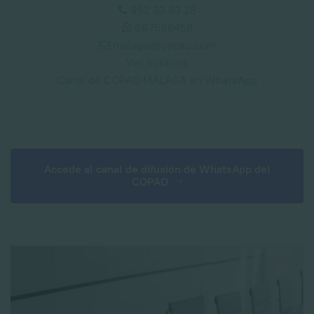
952 33 83 28
667598458
malaga@copao.com
Ver horarios
Canal de COPAO MÁLAGA en WhatsApp
Accede al canal de difusión de WhatsApp del
COPAO