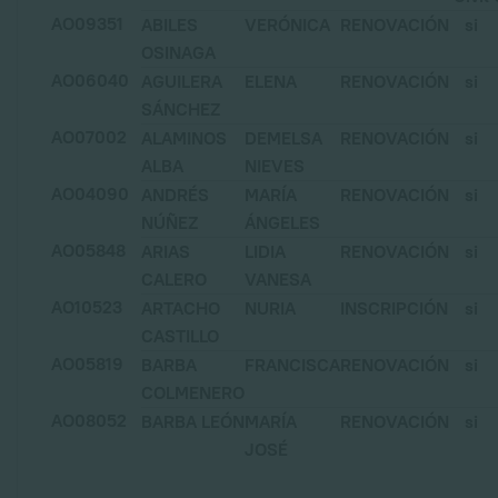
AO09351
ABILES
VERÓNICA
RENOVACIÓN
si
OSINAGA
AO06040
AGUILERA
ELENA
RENOVACIÓN
si
SÁNCHEZ
AO07002
ALAMINOS
DEMELSA
RENOVACIÓN
si
ALBA
NIEVES
AO04090
ANDRÉS
MARÍA
RENOVACIÓN
si
NÚÑEZ
ÁNGELES
AO05848
ARIAS
LIDIA
RENOVACIÓN
si
CALERO
VANESA
AO10523
ARTACHO
NURIA
INSCRIPCIÓN
si
CASTILLO
AO05819
BARBA
FRANCISCA
RENOVACIÓN
si
COLMENERO
AO08052
BARBA LEÓN
MARÍA
RENOVACIÓN
si
JOSÉ