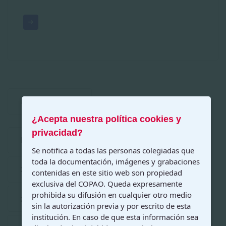
Página 24 de 36
¿Acepta nuestra política cookies y
privacidad?
Inicio
Anterior
19
20
Se notifica a todas las personas colegiadas que
toda la documentación, imágenes y grabaciones
21
22
23
24
25
contenidas en este sitio web son propiedad
exclusiva del COPAO. Queda expresamente
prohibida su difusión en cualquier otro medio
26
27
28
Siguiente
sin la autorización previa y por escrito de esta
institución. En caso de que esta información sea