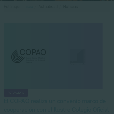
Está aquí:
Inicio
Actualidad
Noticias
ACTUALIDAD
El COPAO realiza un convenio marco de
cooperación con el Ilustre Colegio Oficial